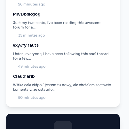
26 minutes ago
MIVDbsRgog
Just my two cents, I've been reading this awesome
forum for a…
35 minutes ago
vxyJfyifauts
Listen, everyone, I have been following this cool thread
for a few…
49 minutes ago
Claudiarib
Witka cala ekipo, `jestem tu nowy, ale chcialem zostawic
komentarz, ze ostatnio…
50 minutes ago