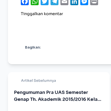
Facebook
WhatsApp
Twitter
Telegram
Email
LinkedI
Mess
Pri
Tinggalkan komentar
Bagikan:
Artikel Sebelumnya
Pengumuman Pra UAS Semester
Genap Th. Akademik 2015/2016 Kelas
Reguler