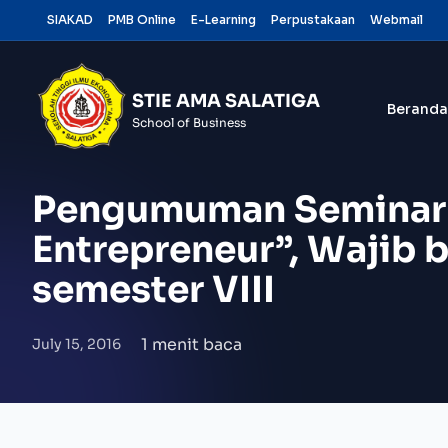
Skip
SIAKAD
PMB Online
E-Learning
Perpustakaan
Webmail
to
content
STIE AMA SALATIGA
Beranda
School of Business
Pengumuman Seminar 
Entrepreneur”, Wajib 
semester VIII
1 menit baca
July 15, 2016