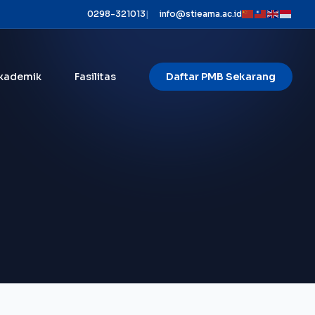
0298-321013
|
info@stieama.ac.id
kademik
Fasilitas
Daftar PMB Sekarang