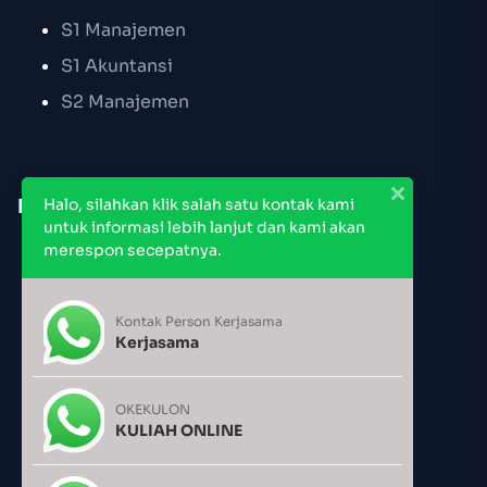
S1 Manajemen
S1 Akuntansi
S2 Manajemen
Link Cepat
Halo, silahkan klik salah satu kontak kami
untuk informasi lebih lanjut dan kami akan
merespon secepatnya.
Pendaftaran PMB
Jadwal Kuliah
Kontak Person Kerjasama
Jadwal Pemakaian Ruang
Kerjasama
Kalender Akademik
OKEKULON
KULIAH ONLINE
Users Today : 156