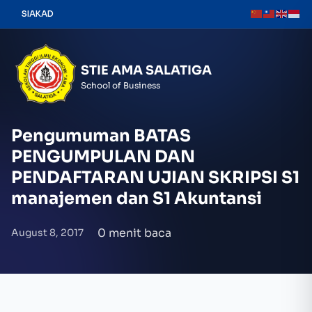
Skip
SIAKAD
to
content
STIE AMA SALATIGA
School of Business
Pengumuman BATAS
PENGUMPULAN DAN
PENDAFTARAN UJIAN SKRIPSI S1
manajemen dan S1 Akuntansi
0 menit baca
August 8, 2017