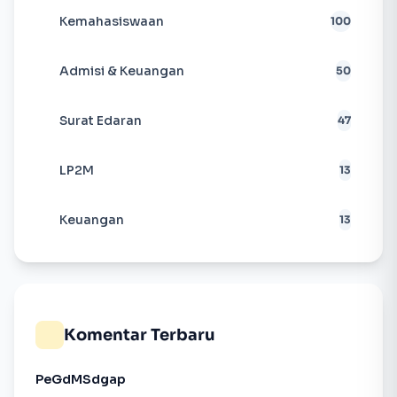
Kemahasiswaan
100
Admisi & Keuangan
50
Surat Edaran
47
LP2M
13
Keuangan
13
Komentar Terbaru
PeGdMSdgap