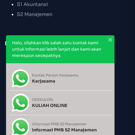
S1 Akuntansi
S2 Manajemen
Link Cepat
Halo, silahkan klik salah satu kontak kami
untuk informasi lebih lanjut dan kami akan
merespon secepatnya.
Pendaftaran PMB
Jadwal Kuliah
Kontak Person Kerjasama
Jadwal Pemakaian Ruang
Kerjasama
Kalender Akademik
OKEKULON
KULIAH ONLINE
Users Today : 475
Users Yesterday : 885
Informasi PMB S2 Manajemen
Informasi PMB S2 Manajemen
This Month : 6582