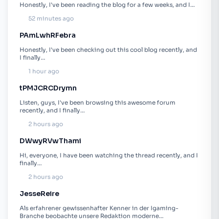
Honestly, I've been reading the blog for a few weeks, and I…
52 minutes ago
PAmLwhRFebra
Honestly, I've been checking out this cool blog recently, and
I finally…
1 hour ago
tPMJCRCDrymn
Listen, guys, I've been browsing this awesome forum
recently, and I finally…
2 hours ago
DWwyRVwThami
Hi, everyone, I have been watching the thread recently, and I
finally…
2 hours ago
JesseReire
Als erfahrener gewissenhafter Kenner in der Igaming-
Branche beobachte unsere Redaktion moderne