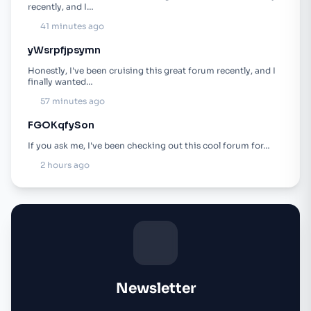
recently, and I…
41 minutes ago
yWsrpfjpsymn
Honestly, I've been cruising this great forum recently, and I
finally wanted…
57 minutes ago
FGOKqfySon
If you ask me, I've been checking out this cool forum for…
2 hours ago
Newsletter