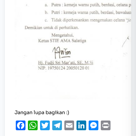
Jangan lupa bagikan :)
Facebook
WhatsApp
Twitter
Telegram
Email
LinkedIn
Messen
Print