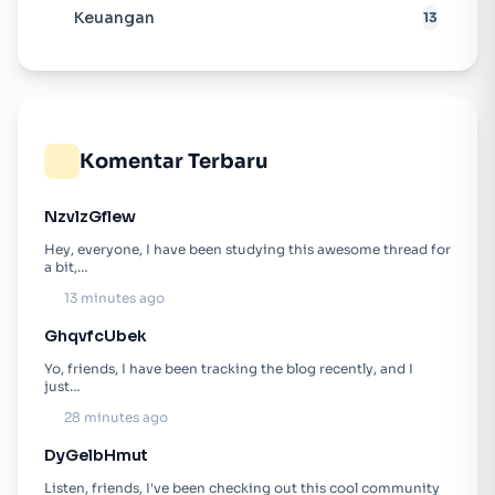
Keuangan
13
Komentar Terbaru
NzvlzGflew
Hey, everyone, I have been studying this awesome thread for
a bit,…
13 minutes ago
GhqvfcUbek
Yo, friends, I have been tracking the blog recently, and I
just…
28 minutes ago
DyGelbHmut
Listen, friends, I've been checking out this cool community