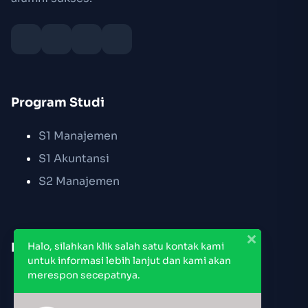
Program Studi
S1 Manajemen
S1 Akuntansi
S2 Manajemen
Link Cepat
Halo, silahkan klik salah satu kontak kami
untuk informasi lebih lanjut dan kami akan
merespon secepatnya.
Pendaftaran PMB
Jadwal Kuliah