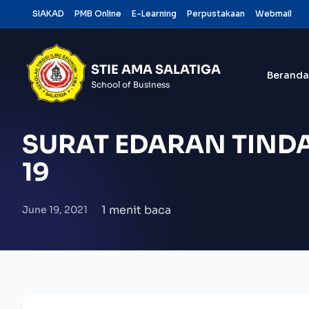
Skip
SIAKAD
PMB Online
E-Learning
Perpustakaan
Webmail
to
content
STIE AMA SALATIGA
Beranda
School of Business
SURAT EDARAN TINDA
19
1 menit baca
June 19, 2021