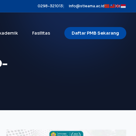
0298-321013
|
info@stieama.ac.id
kademik
Fasilitas
Daftar PMB Sekarang
D-