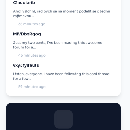
Claudiarib
Ahoj vsichni, rad bych se na moment podelit se o jednu
zajimavou…
35 minutes ago
MIVDbsRgog
Just my two cents, I've been reading this awesome
forum for a…
45 minutes ago
vxyJfyifauts
Listen, everyone, I have been following this cool thread
for a few…
59 minutes ago