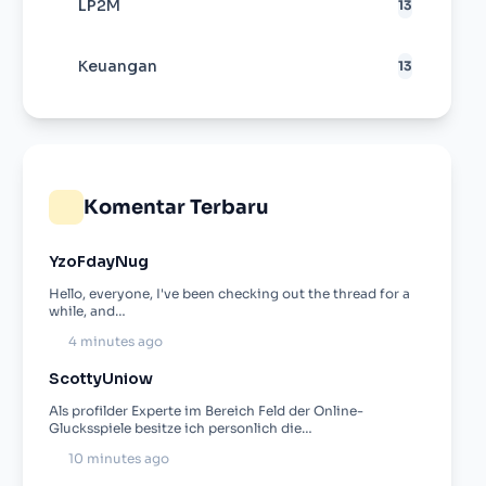
LP2M
13
Keuangan
13
Komentar Terbaru
YzoFdayNug
Hello, everyone, I've been checking out the thread for a
while, and…
4 minutes ago
ScottyUniow
Als profilder Experte im Bereich Feld der Online-
Glucksspiele besitze ich personlich die…
10 minutes ago