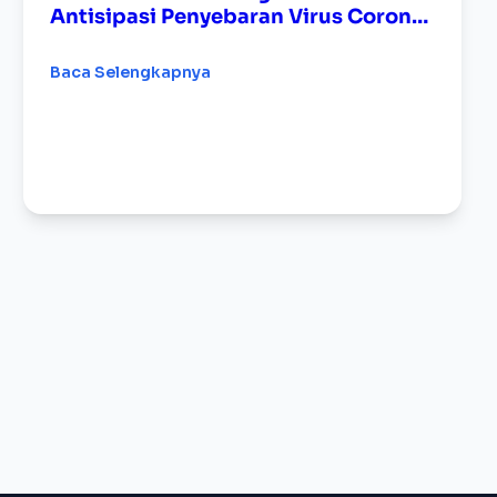
Antisipasi Penyebaran Virus Corona
(COVID-19) di Lingkungan STIE AMA
Salatiga
Baca Selengkapnya