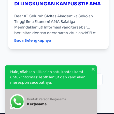
DI LINGKUNGAN KAMPUS STIE AMA
Dear All Seluruh Sivitas Akademika Sekolah
Tinggi Ilmu Ekonomi AMA Salatiga
Menindaklanjuti informasi yang tersebar
berkaitan dengan persebaran virus covid19 di
lingkungan kampus STIE AMA Salatiga beberapa
Baca Selengkapnya
waktu lalu, berikut…
Halo, silahkan klik salah satu kontak kami
untuk informasi lebih lanjut dan kami akan
1
2
3
…
6
merespon secepatnya.
Kontak Person Kerjasama
Kerjasama