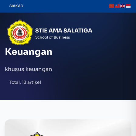
Skip
SIAKAD
to
content
STIE AMA SALATIGA
School of Business
Keuangan
khusus keuangan
Total: 13 artikel