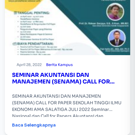
April 28, 2022
Berita Kampus
SEMINAR AKUNTANSI DAN
MANAJEMEN (SENAMA) CALL FOR
PAPER SEKOLAH TINGGI ILMU
EKONOMI AMA SALATIGA
SEMINAR AKUNTANSI DAN MANAJEMEN
(SENAMA) CALL FOR PAPER SEKOLAH TINGGI ILMU
EKONOMI AMA SALATIGA JULI 2022 Seminar
Nasional dan Call for Papers Akuntansi dan
Manajemen (SENAMA) 2022 diselenggarakan
Baca Selengkapnya
secara daring…