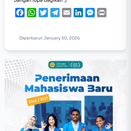
Jangan lupa bagikan :)
Facebook
WhatsApp
Twitter
Telegram
Email
LinkedIn
Messen
Print
Diperbarui: January 30, 2026