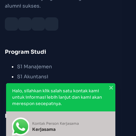
alumni sukses.
Program Studi
S1 Manajemen
S1 Akuntansi
S2 Manajemen
Halo, silahkan klik salah satu kontak kami
untuk informasi lebih lanjut dan kami akan
merespon secepatnya.
Link Cepat
Kontak Person Kerjasama
Kerjasama
Pendaftaran PMB