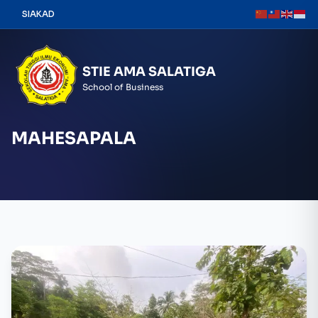
Skip
SIAKAD
to
content
STIE AMA SALATIGA
School of Business
MAHESAPALA