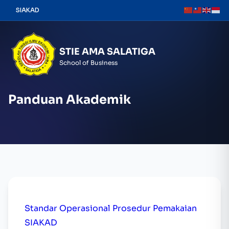
Skip
SIAKAD
to
content
STIE AMA SALATIGA
School of Business
Panduan Akademik
Standar Operasional Prosedur Pemakaian
SIAKAD