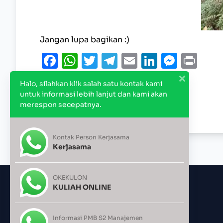
Jangan lupa bagikan :)
Facebook
WhatsApp
Twitter
Telegram
Email
LinkedI
Mess
Pri
Halo, silahkan klik salah satu kontak kami
untuk informasi lebih lanjut dan kami akan
Diperbarui: January 30, 2026
merespon secepatnya.
Kontak Person Kerjasama
Kerjasama
OKEKULON
KULIAH ONLINE
Informasi PMB S2 Manajemen
STIE AMA SALATIGA