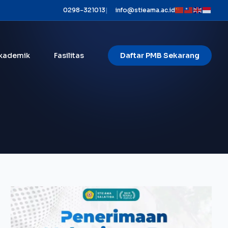
0298-321013
|
info@stieama.ac.id
kademik
Fasilitas
Daftar PMB Sekarang