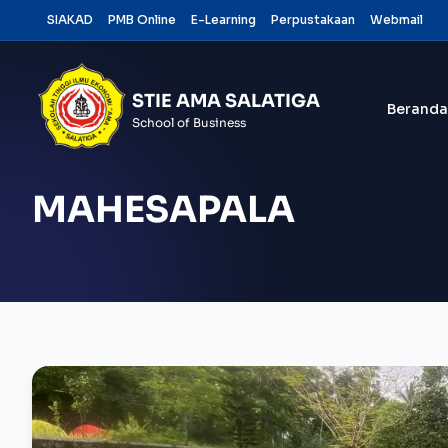
Skip
SIAKAD
PMB Online
E-Learning
Perpustakaan
Webmail
to
content
STIE AMA SALATIGA
Beranda
School of Business
MAHESAPALA