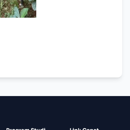
n
enger
nt