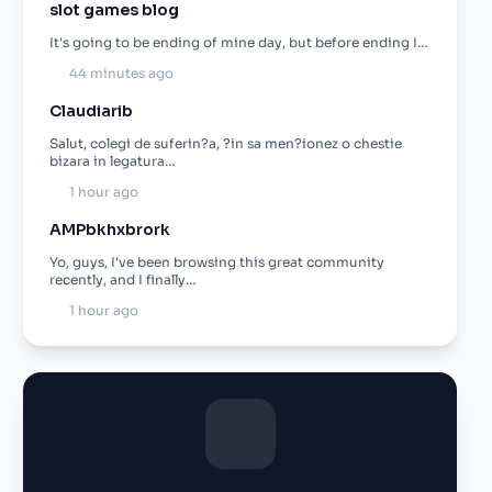
slot games blog
It's going to be ending of mine day, but before ending I…
44 minutes ago
Claudiarib
Salut, colegi de suferin?a, ?in sa men?ionez o chestie
bizara in legatura…
1 hour ago
AMPbkhxbrork
Yo, guys, I've been browsing this great community
recently, and I finally…
1 hour ago