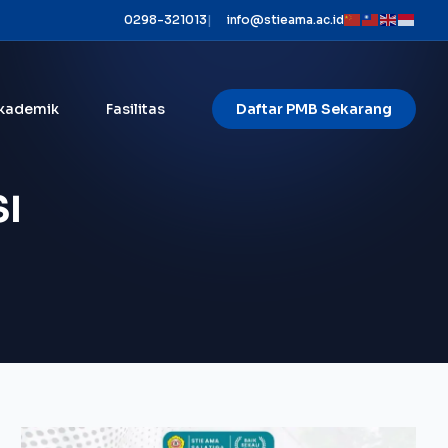
0298-321013
|
info@stieama.ac.id
kademik
Fasilitas
Daftar PMB Sekarang
I