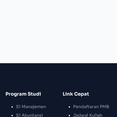
Program Studi
Link Cepat
S1 Manajemen
Pendaftaran PMB
S1 Akuntansi
Jadwal Kuliah