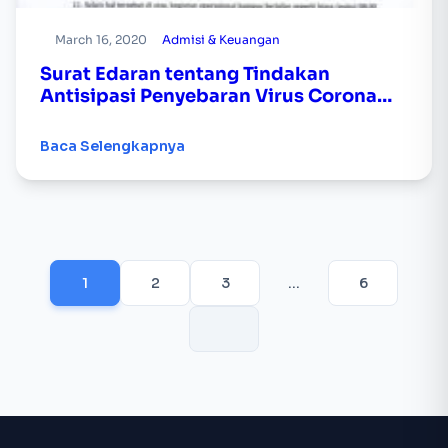
March 16, 2020
Admisi & Keuangan
Surat Edaran tentang Tindakan
Antisipasi Penyebaran Virus Corona
(COVID-19) di Lingkungan STIE AMA
Salatiga
Baca Selengkapnya
1
2
3
…
6