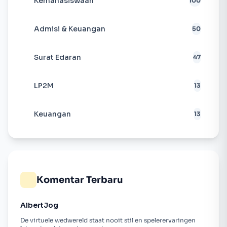
Kemahasiswaan
100
Admisi & Keuangan
50
Surat Edaran
47
LP2M
13
Keuangan
13
Komentar Terbaru
AlbertJog
De virtuele wedwereld staat nooit stil en spelerervaringen