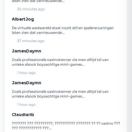
laten zien dat vernieuwende…
34 minutes ago
AlbertJog
De virtuele wedwereld staat nooit stil en spelerervaringen
laten zien dat vernieuwende…
37 minutes ago
JamesDaymn
Zoals professionele casinokenner zie men altijd tal van
unieke alsook boysachtige mini-games…
1 hour ago
JamesDaymn
Zoals professionele casinokenner zie men altijd tal van
unieke alsook boysachtige mini-games…
1 hour ago
Claudiarib
??????? ??? ?????????, ?????????? ??????? ?? ?? casino ???
??? ??????????? ???…