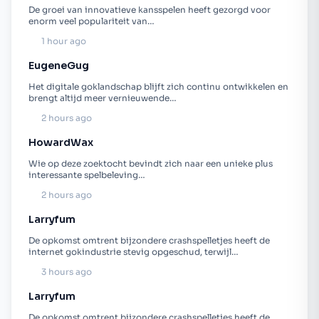
De groei van innovatieve kansspelen heeft gezorgd voor
enorm veel populariteit van…
1 hour ago
EugeneGug
Het digitale goklandschap blijft zich continu ontwikkelen en
brengt altijd meer vernieuwende…
2 hours ago
HowardWax
Wie op deze zoektocht bevindt zich naar een unieke plus
interessante spelbeleving…
2 hours ago
Larryfum
De opkomst omtrent bijzondere crashspelletjes heeft de
internet gokindustrie stevig opgeschud, terwijl…
3 hours ago
Larryfum
De opkomst omtrent bijzondere crashspelletjes heeft de