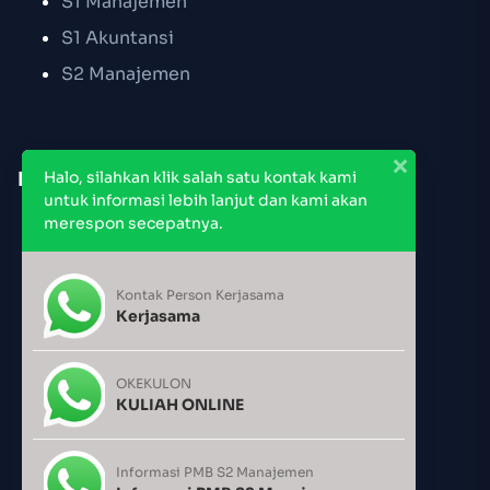
S1 Manajemen
S1 Akuntansi
S2 Manajemen
Link Cepat
Halo, silahkan klik salah satu kontak kami
untuk informasi lebih lanjut dan kami akan
merespon secepatnya.
Pendaftaran PMB
Jadwal Kuliah
Kontak Person Kerjasama
Jadwal Pemakaian Ruang
Kerjasama
Kalender Akademik
OKEKULON
KULIAH ONLINE
Users Today : 485
Users Yesterday : 999
Informasi PMB S2 Manajemen