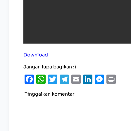
Download
Jangan lupa bagikan :)
Facebook
WhatsApp
Twitter
Telegram
Email
LinkedI
Mess
Pri
Tinggalkan komentar