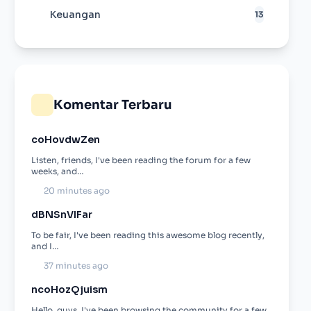
Keuangan
13
Komentar Terbaru
coHovdwZen
Listen, friends, I've been reading the forum for a few
weeks, and…
20 minutes ago
dBNSnVIFar
To be fair, I've been reading this awesome blog recently,
and I…
37 minutes ago
ncoHozQjuism
Hello, guys, I've been browsing the community for a few