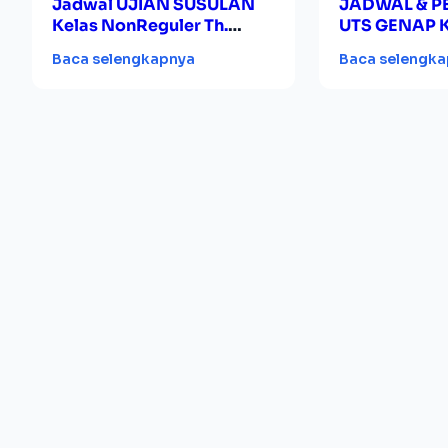
Jadwal UJIAN SUSULAN
JADWAL & 
Kelas NonReguler Th.
UTS GENAP 
Akademik 2017/2018
REGULER 20
Baca selengkapnya
Baca selengk