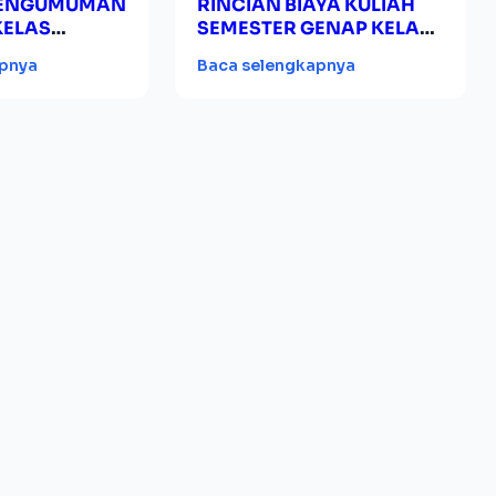
PENGUMUMAN
RINCIAN BIAYA KULIAH
KELAS
SEMESTER GENAP KELAS
19/2020
REGULER TH. AKADEMIK
apnya
Baca selengkapnya
2016/2017