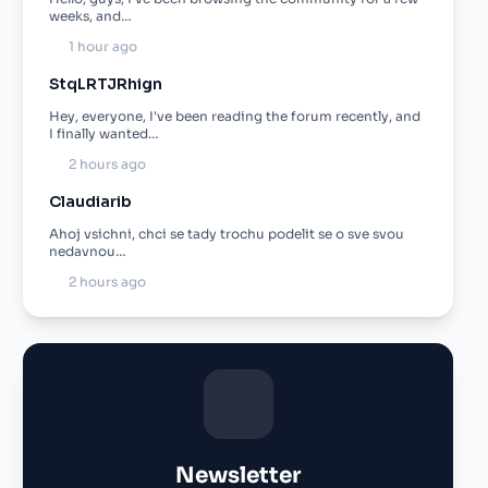
weeks, and…
1 hour ago
StqLRTJRhign
Hey, everyone, I've been reading the forum recently, and
I finally wanted…
2 hours ago
Claudiarib
Ahoj vsichni, chci se tady trochu podelit se o sve svou
nedavnou…
2 hours ago
Newsletter