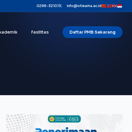
0298-321013
|
info@stieama.ac.id
kademik
Fasilitas
Daftar PMB Sekarang