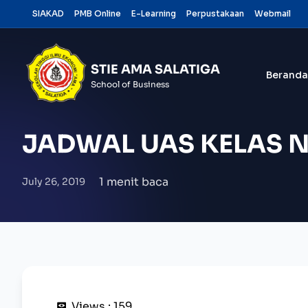
Skip
SIAKAD
PMB Online
E-Learning
Perpustakaan
Webmail
to
content
STIE AMA SALATIGA
Beranda
School of Business
JADWAL UAS KELAS N
1 menit baca
July 26, 2019
Views :
159