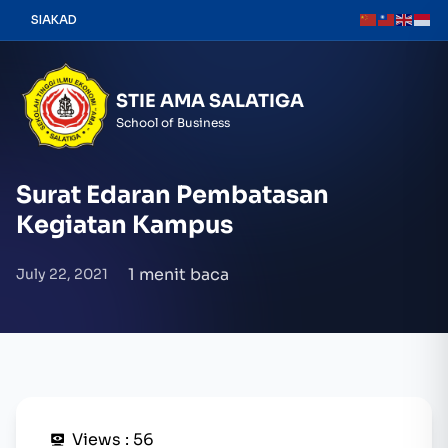
Skip
SIAKAD
to
content
STIE AMA SALATIGA
School of Business
Surat Edaran Pembatasan
Kegiatan Kampus
1 menit baca
July 22, 2021
Views :
56