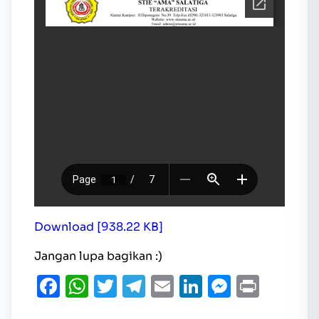
Download [938.22 KB]
Jangan lupa bagikan :)
Facebook
WhatsApp
Twitter
Telegram
Email
LinkedIn
Messen
Print