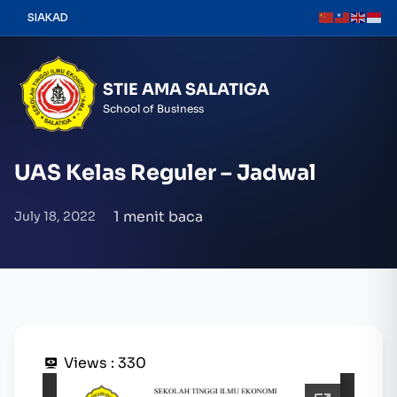
Skip
SIAKAD
to
content
STIE AMA SALATIGA
School of Business
UAS Kelas Reguler – Jadwal
1 menit baca
July 18, 2022
Views :
330